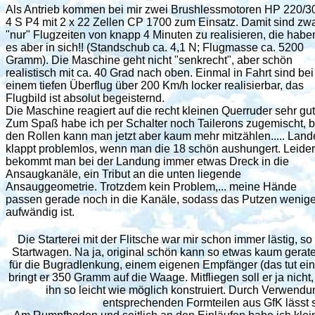
Als Antrieb kommen bei mir zwei Brushlessmotoren HP 220/3
4 S P4 mit 2 x 22 Zellen CP 1700 zum Einsatz. Damit sind zw
"nur" Flugzeiten von knapp 4 Minuten zu realisieren, die habe
es aber in sich!! (Standschub ca. 4,1 N; Flugmasse ca. 5200
Gramm). Die Maschine geht nicht "senkrecht", aber schön
realistisch mit ca. 40 Grad nach oben. Einmal in Fahrt sind bei
einem tiefen Überflug über 200 Km/h locker realisierbar, das
Flugbild ist absolut begeisternd.
Die Maschine reagiert auf die recht kleinen Querruder sehr gut
Zum Spaß habe ich per Schalter noch Tailerons zugemischt, b
den Rollen kann man jetzt aber kaum mehr mitzählen..... Lan
klappt problemlos, wenn man die 18 schön aushungert. Leider
bekommt man bei der Landung immer etwas Dreck in die
Ansaugkanäle, ein Tribut an die unten liegende
Ansauggeometrie. Trotzdem kein Problem,... meine Hände
passen gerade noch in die Kanäle, sodass das Putzen wenige
aufwändig ist.
Die Starterei mit der Flitsche war mir schon immer lästig, 
Startwagen. Na ja, original schön kann so etwas kaum gerate
für die Bugradlenkung, einem eigenen Empfänger (das tut ei
bringt er 350 Gramm auf die Waage. Mitfliegen soll er ja nich
ihn so leicht wie möglich konstruiert. Durch Verwen
entsprechenden Formteilen aus GfK lässt s